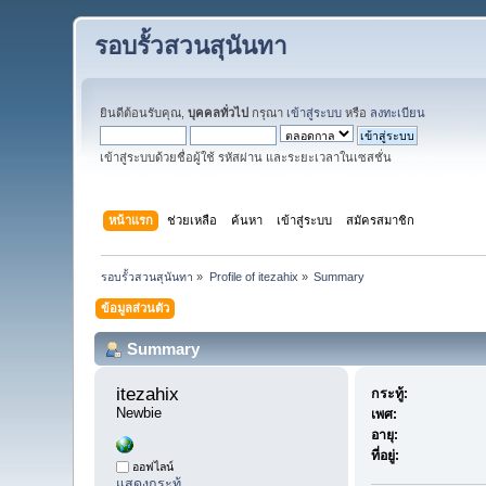
รอบรั้วสวนสุนันทา
ยินดีต้อนรับคุณ,
บุคคลทั่วไป
กรุณา
เข้าสู่ระบบ
หรือ
ลงทะเบียน
เข้าสู่ระบบด้วยชื่อผู้ใช้ รหัสผ่าน และระยะเวลาในเซสชั่น
หน้าแรก
ช่วยเหลือ
ค้นหา
เข้าสู่ระบบ
สมัครสมาชิก
รอบรั้วสวนสุนันทา
»
Profile of itezahix
»
Summary
ข้อมูลส่วนตัว
Summary
itezahix 
กระทู้:
Newbie
เพศ:
อายุ:
ที่อยู่:
ออฟไลน์
แสดงกระทู้