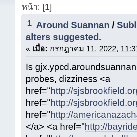
หน้า: [
1
]
1
Around Suannan
/
Subl
alters suggested.
«
เมื่อ:
กรกฎาคม 11, 2022, 11:3
Is gjx.ypcd.aroundsuannan.
probes,
dizziness <a
href="
http://sjsbrookfield.o
href="
http://sjsbrookfield.o
href="
http://americanazach
</a> <a href="
http://bayri