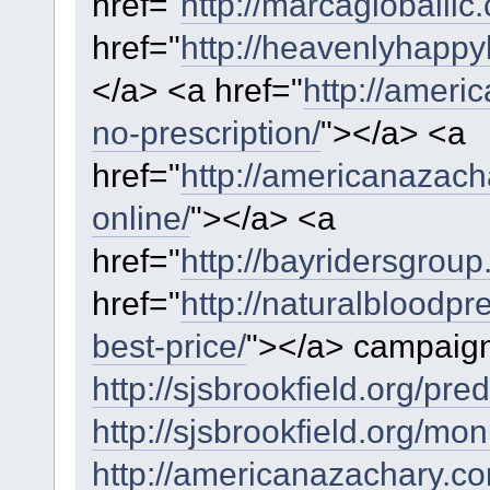
href="
http://marcagloballlc
href="
http://heavenlyhappyh
</a> <a href="
http://ameri
no-prescription/
"></a> <a
href="
http://americanazac
online/
"></a> <a
href="
http://bayridersgroup
href="
http://naturalbloodpr
best-price/
"></a> campaig
http://sjsbrookfield.org/pre
http://sjsbrookfield.org/mon
http://americanazachary.c