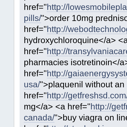
href="
http://lowesmobilepl
pills/
">order 10mg prednis
href="
http://webodtechnolo
hydroxychloroquine</a> <
href="
http://transylvaniacar
pharmacies isotretinoin</a
href="
http://gaiaenergysys
usa/
">plaquenil without an
href="
http://getfreshsd.com/
mg</a> <a href="
http://ge
canada/
">buy viagra on li