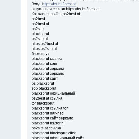
Вход:
https://bs-bs2best.at
актуальная ссылка:https://bs-bs2best.at
Каталог:https://bs-bs2best.at
bs2best
bs2best at
bs2site
blacksprut
bs2site at
https bs2best at
https bs2site at
блекспрут
blacksprut ссылка
blacksprut com
blacksprut зеркала
blacksprut зеркало
blacksprut сайт
bs blacksprut
тор blacksprut
blacksprut официальный
bs2best at ссылка
tor blacksprut
blacksprut ссылка tor
blacksprut darknet
blacksprut сайт зеркало
blacksprut bs2tor nl
bs2site at ссылка
blacksprut blacksprut click
blacksprut официальный сайт