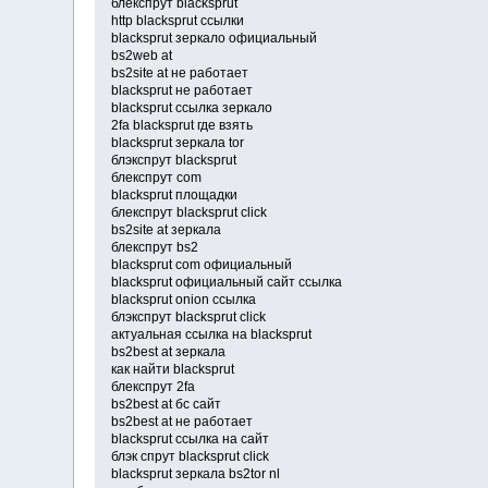
блекспрут blacksprut
http blacksprut ссылки
blacksprut зеркало официальный
bs2web at
bs2site at не работает
blacksprut не работает
blacksprut ссылка зеркало
2fa blacksprut где взять
blacksprut зеркала tor
блэкспрут blacksprut
блекспрут com
blacksprut площадки
блекспрут blacksprut click
bs2site at зеркала
блекспрут bs2
blacksprut com официальный
blacksprut официальный сайт ссылка
blacksprut onion ссылка
блэкспрут blacksprut click
актуальная ссылка на blacksprut
bs2best at зеркала
как найти blacksprut
блекспрут 2fa
bs2best at бс сайт
bs2best at не работает
blacksprut ссылка на сайт
блэк спрут blacksprut click
blacksprut зеркала bs2tor nl