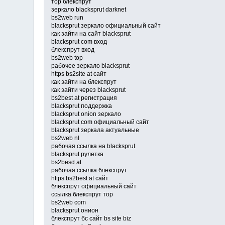
тор блекспрут
зеркало blacksprut darknet
bs2web run
blacksprut зеркало официальный сайт
как зайти на сайт blacksprut
blacksprut com вход
блекспрут вход
bs2web top
рабочее зеркало blacksprut
https bs2site at сайт
как зайти на блекспрут
как зайти через blacksprut
bs2best at регистрация
blacksprut поддержка
blacksprut onion зеркало
blacksprut com официальный сайт
blacksprut зеркала актуальные
bs2web nl
рабочая ссылка на blacksprut
blacksprut рулетка
bs2besd at
рабочая ссылка блекспрут
https bs2best at сайт
блекспрут официальный сайт
ссылка блекспрут тор
bs2web com
blacksprut онион
блекспрут бс сайт bs site biz