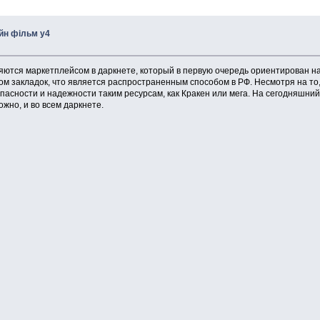
йн фiльм y4
ляются маркетплейсом в даркнете, который в первую очередь ориентирован н
м закладок, что является распространенным способом в РФ. Несмотря на то, 
опасности и надежности таким ресурсам, как Кракен или мега. На сегодняшни
ожно, и во всем даркнете.