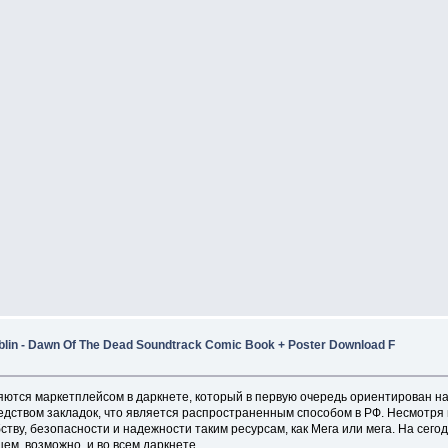
oblin - Dawn Of The Dead Soundtrack Comic Book + Poster Download F
яются маркетплейсом в даркнете, который в первую очередь ориентирован н
ством закладок, что является распространенным способом в РФ. Несмотря на 
ству, безопасности и надежности таким ресурсам, как Мега или мега. На сег
ем, возможно, и во всем даркнете.