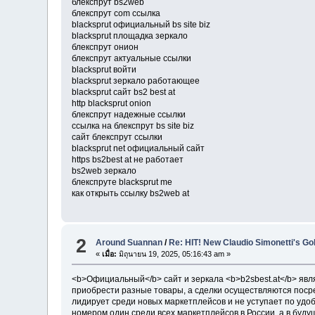
блекспрут bs2web
блекспрут com ссылка
blacksprut официальный bs site biz
blacksprut площадка зеркало
блекспрут онион
блекспрут актуальные ссылки
blacksprut войти
blacksprut зеркало работающее
blacksprut сайт bs2 best at
http blacksprut onion
блекспрут надежные ссылки
ссылка на блекспрут bs site biz
сайт блекспрут ссылки
blacksprut net официальный сайт
https bs2best at не работает
bs2web зеркало
блекспруте blacksprut me
как открыть ссылку bs2web at
2
Around Suannan
/
Re: HIT! New Claudio Simonetti's G
«
เมื่อ:
มิถุนายน 19, 2025, 05:16:43 am »
<b>Официальный</b> сайт и зеркала <b>b2sbest.at</b> явл
приобрести разные товары, а сделки осуществляются посред
лидирует среди новых маркетплейсов и не уступает по удоб
номером один среди всех маркетплейсов в России, а в будущ