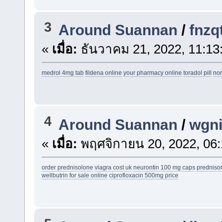
3
Around Suannan
/
fnzq
«
เมื่อ:
ธันวาคม 21, 2022, 11:13
medrol 4mg tab
fildena online
your pharmacy online
toradol pill
nor
4
Around Suannan
/
wgn
«
เมื่อ:
พฤศจิกายน 20, 2022, 06:
order prednisolone
viagra cost uk
neurontin 100 mg caps
predniso
wellbutrin for sale online
ciprofloxacin 500mg price