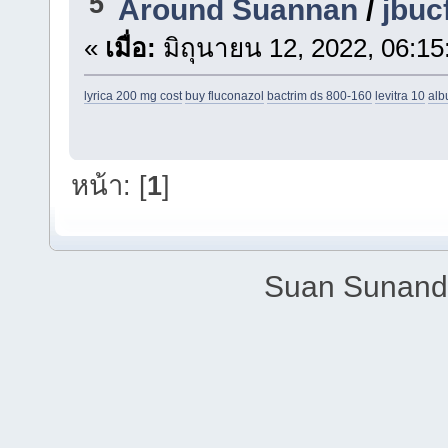
5
Around Suannan
/
jbuc
«
เมื่อ:
มิถุนายน 12, 2022, 06:15
lyrica 200 mg cost
buy fluconazol
bactrim ds 800-160
levitra 10
alb
หน้า: [
1
]
Suan Sunandh