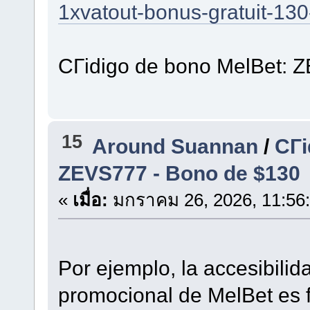
1xvatout-bonus-gratuit-130
CГіdigo de bono MelBet: 
15
Around Suannan
/
CГі
ZEVS777 - Bono de $130
«
เมื่อ:
มกราคม 26, 2026, 11:56
Por ejemplo, la accesibilid
promocional de MelBet es f