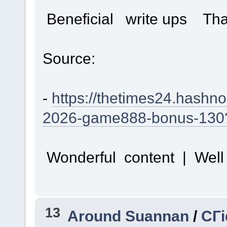
Beneficial write ups Th
Source:
-
https://thetimes24.hashn
2026-game888-bonus-130
Wonderful content | Well
13
Around Suannan
/
CГі