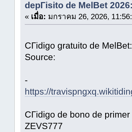
depГіsito de MelBet 202
«
เมื่อ:
มกราคม 26, 2026, 11:56
CГіdigo gratuito de MelBe
Source:
-
https://travispngxq.wiki
CГіdigo de bono de primer 
ZEVS777