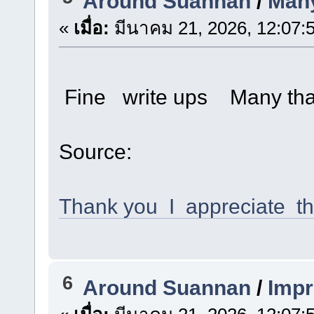
Around Suannan
/
Many
«
เมื่อ:
มีนาคม 21, 2026, 12:07:
Fine write ups Many th
Source:
Thank you I appreciate th
6
Around Suannan
/
Impr