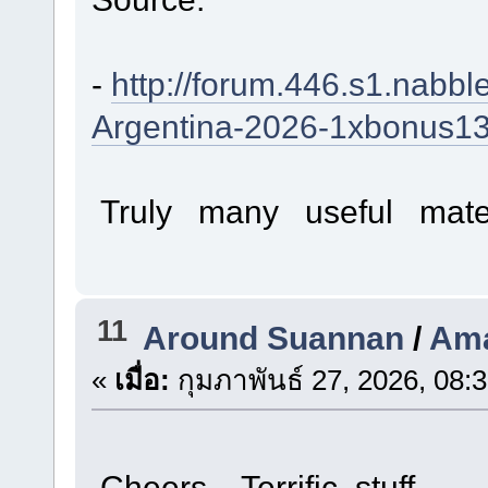
-
http://forum.446.s1.nabb
Argentina-2026-1xbonus13
Truly many useful mater
11
Around Suannan
/
Ama
«
เมื่อ:
กุมภาพันธ์ 27, 2026, 08:
Cheers Terrific stuff