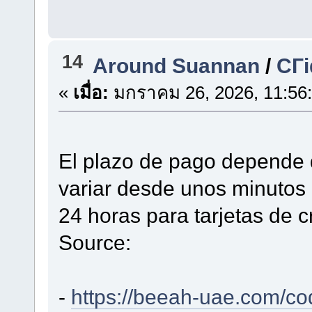
14
Around Suannan
/
CГі
«
เมื่อ:
มกราคม 26, 2026, 11:56
El plazo de pago depende 
variar desde unos minutos
24 horas para tarjetas de c
Source:
-
https://beeah-uae.com/co