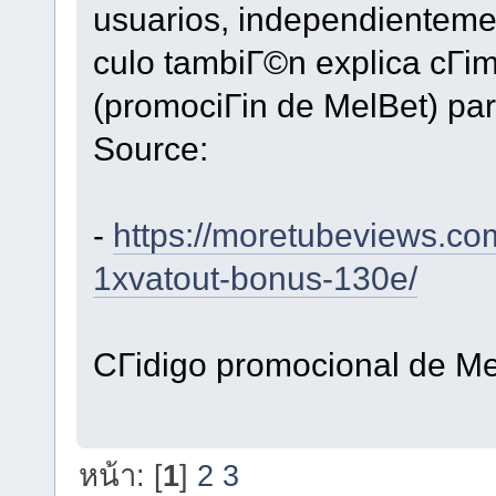
usuarios, independientemen
culo tambiГ©n explica cГіm
(promociГіn de MelBet) par
Source:
-
https://moretubeviews.c
1xvatout-bonus-130e/
CГіdigo promocional de M
หน้า: [
1
]
2
3