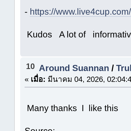
-
https://www.live4cup.com
Kudos A lot of informati
10
Around Suannan
/
Tru
«
เมื่อ:
มีนาคม 04, 2026, 02:04:
Many thanks I like this
Source: