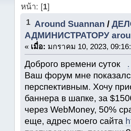
หน้า: [
1
]
1
Around Suannan
/
ДЕЛ
АДМИНИСТРАТОРУ around
«
เมื่อ:
มกราคม 10, 2023, 09:16
Доброго времени суток
.
Ваш форум мне показалс
перспективным. Хочу при
баннера в шапке, за $150
через WebMoney, 50% сра
еще, адрес моего сайта
h