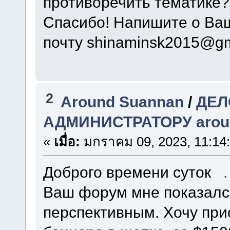
противоречить тематике?
Спасибо! Напишите о Ва
почту shinaminsk2015@gm
2
Around Suannan
/
ДЕЛ
АДМИНИСТРАТОРУ around
«
เมื่อ:
มกราคม 09, 2023, 11:14
Доброго времени суток
.
Ваш форум мне показалс
перспективным. Хочу при