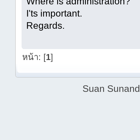
Where is administration?
I'ts important.
Regards.
หน้า: [
1
]
Suan Sunandh