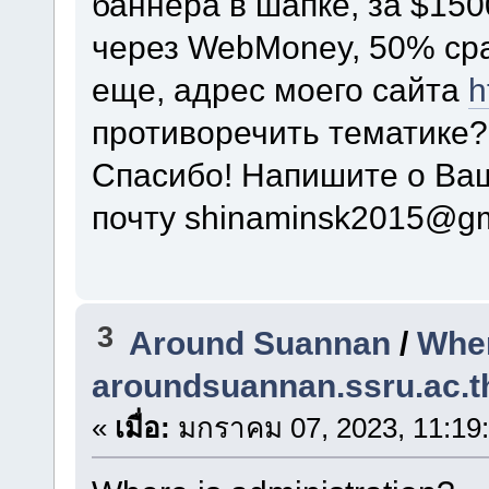
баннера в шапке, за $150
через WebMoney, 50% сра
еще, адрес моего сайта
h
противоречить тематике?
Спасибо! Напишите о Ва
почту shinaminsk2015@gm
3
Around Suannan
/
Wher
aroundsuannan.ssru.ac.t
«
เมื่อ:
มกราคม 07, 2023, 11:19