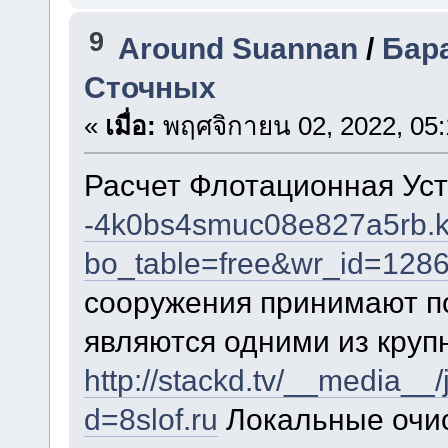
9
Around Suannan
/
Бар
Сточных
«
เมื่อ:
พฤศจิกายน 02, 2022, 05:
Расчет Флотационная Ус
-4k0bs4smuc08e827a5rb.k
bo_table=free&wr_id=128
сооружения принимают п
являются одними из круп
http://stackd.tv/__media__
d=8slof.ru
Локальные очи