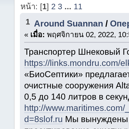
หน้า: [
1
]
2
3
...
11
1
Around Suannan
/
Опе
«
เมื่อ:
พฤศจิกายน 02, 2022, 10:
Транспортер Шнековый Г
https://links.mondru.com/el
«БиоСептики» предлагае
очистные сооружения Alt
0,5 до 140 литров в секун
http://www.maritimes.com/
d=8slof.ru
Мы вынуждены 