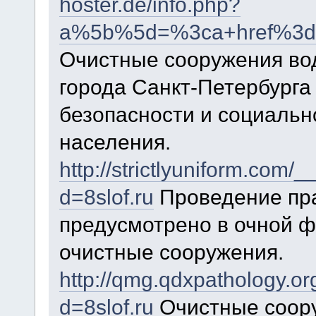
hoster.de/info.php?
a%5b%5d=%3ca+href%3dht
Очистные сооружения во
города Санкт-Петербурга 
безопасности и социальн
населения.
http://strictlyuniform.com
d=8slof.ru
Проведение пра
предусмотрено в очной ф
очистные сооружения.
http://qmg.qdxpathology.o
d=8slof.ru
Очистные соору