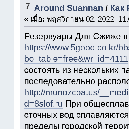
7
Around Suannan
/
Как 
«
เมื่อ:
พฤศจิกายน 02, 2022, 11:
Резервуары Для Сжиженн
https://www.5good.co.kr/b
bo_table=free&wr_id=4111
состоять из нескольких 
последовательно распол
http://munozcpa.us/__medi
d=8slof.ru
При общесплавн
сточных вод сплавляются
пределы городской терри