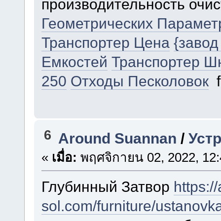
производительность очи
Геометрических Парамет
Транспортер Цена
{завод
Емкостей
Транспортер Ш
250
Отходы Песколовок
f
6
Around Suannan
/
Уст
«
เมื่อ:
พฤศจิกายน 02, 2022, 12:
Глубинный Затвор
https:/
sol.com/furniture/ustanovka