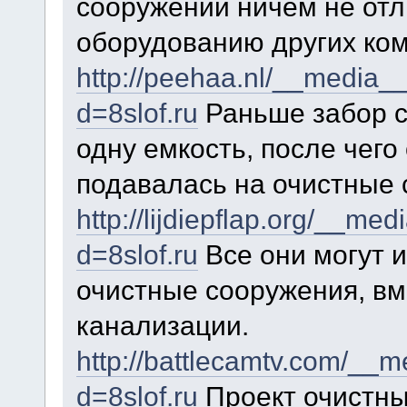
сооружений ничем не отл
оборудованию других ко
http://peehaa.nl/__media__
d=8slof.ru
Раньше забор с
одну емкость, после чег
подавалась на очистные 
http://lijdiepflap.org/__me
d=8slof.ru
Все они могут 
очистные сооружения, вм
канализации.
http://battlecamtv.com/__m
d=8slof.ru
Проект очистны