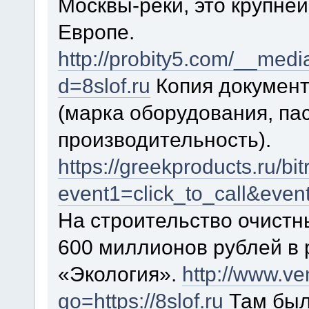
Москвы-реки, это крупне
Европе.
http://probity5.com/__medi
d=8slof.ru
Копия документ
(марка оборудования, пас
производительность).
https://greekproducts.ru/bit
event1=click_to_call&even
На строительство очистн
600 миллионов рублей в 
«Экология».
http://www.ven
go=https://8slof.ru
Там был