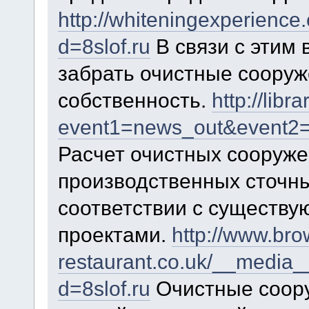
http://whiteningexperienc
d=8slof.ru
В связи с этим
забрать очистные соору
собственность.
http://libr
event1=news_out&event2=2fi
Расчет очистных сооруж
производственных сточны
соответствии с существ
проектами.
http://www.bro
restaurant.co.uk/__media_
d=8slof.ru
Очистные соор