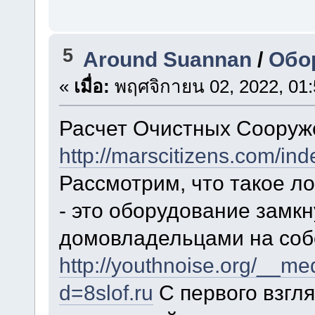
5
Around Suannan
/
Обо
«
เมื่อ:
พฤศจิกายน 02, 2022, 01:
Расчет Очистных Сооруж
http://marscitizens.com/in
Рассмотрим, что такое л
- это оборудование замкн
домовладельцами на соб
http://youthnoise.org/__me
d=8slof.ru
С первого взгл