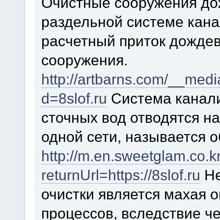
Очистные сооружения до
раздельной системе кан
расчетный приток дождев
сооружения.
http://artbarns.com/__medi
d=8slof.ru
Система канали
сточных вод отводятся н
одной сети, называется 
http://m.en.sweetglam.co.k
returnUrl=https://8slof.ru
Не
очистки является махая 
процессов, вследствие ч