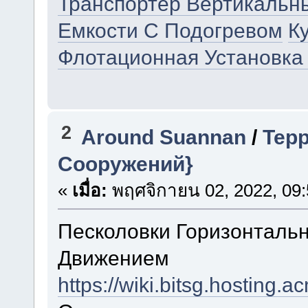
Транспортер Вертикальн
Емкости С Подогревом
К
Флотационная Установка
2
Around Suannan
/
Тер
Сооружений}
«
เมื่อ:
พฤศจิกายน 02, 2022, 09:
Песколовки Горизонтал
Движением
https://wiki.bits