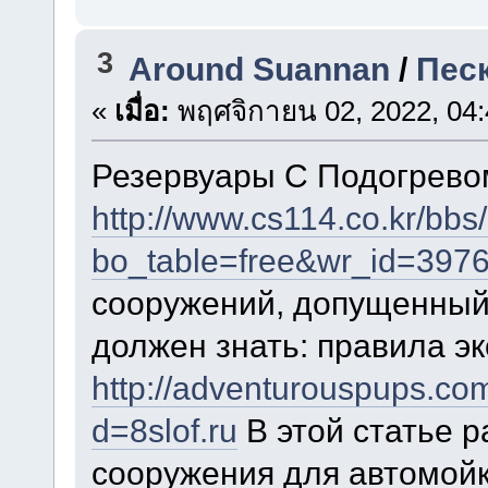
3
Around Suannan
/
Пес
«
เมื่อ:
พฤศจิกายน 02, 2022, 04:
Резервуары С Подогрево
http://www.cs114.co.kr/bbs
bo_table=free&wr_id=397
сооружений, допущенный
должен знать: правила эк
http://adventurouspups.co
d=8slof.ru
В этой статье 
сооружения для автомойк