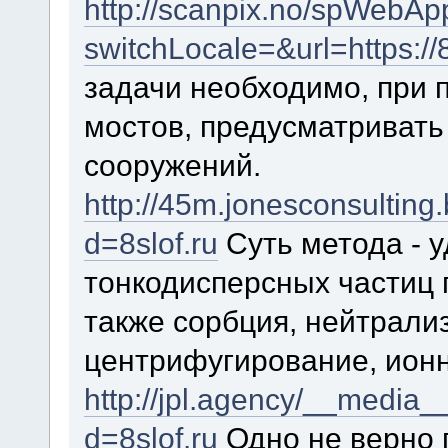
http://scanpix.no/spWebAp
switchLocale=&url=https://8
задачи необходимо, при
мостов, предусматривать
сооружений.
http://45m.jonesconsulting
d=8slof.ru
Суть метода - 
тонкодисперсных частиц 
также сорбция, нейтрали
центрифугирование, ион
http://jpl.agency/__media_
d=8slof.ru
Одно не верно 