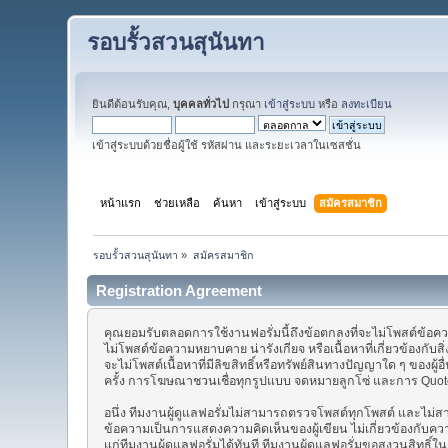
รอบรั้วสวนสุนันทา
ยินดีต้อนรับคุณ,
บุคคลทั่วไป
กรุณา
เข้าสู่ระบบ
หรือ
ลงทะเบียน
เข้าสู่ระบบด้วยชื่อผู้ใช้ รหัสผ่าน และระยะเวลาในเซสชั่น
หน้าแรก
ช่วยเหลือ
ค้นหา
เข้าสู่ระบบ
สมัครสมาชิก
รอบรั้วสวนสุนันทา
»
สมัครสมาชิก
Registration Agreement
คุณยอมรับตลอดการใช้งานฟอรั่มนี้ถึงข้อตกลงที่จะไม่โพสต์ข้อความใ
ไม่โพสต์ข้อความหยาบคาย น่ารังเกียจ หรือเนื้อหาที่เกี่ยวข้อ
จะไม่โพสต์เนื้อหาที่มีลิขสิทธิ์หรือทรัพย์สินทางปัญญาใด ๆ ของผ
ครั้ง การโฆษณาชวนเชื่อทุกรูปแบบ จดหมายลูกโซ่ และการ Quote
อนึ่ง ทีมงานผู้ดูแลฟอรั่มไม่สามารถตรวจโพสต์ทุกโพสต์ และไม
ข้อความเป็นการแสดงความคิดเห็นของผู้เขียน ไม่เกี่ยวข้องกับค
แก่ทีมงานผู้ดูแลฟอรั่มได้ทันที ทีมงานผู้ดูแลฟอรั่มขอสงวนสิทธ